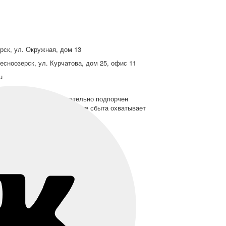
рск, ул. Окружная, дом 13
есноозерск, ул. Курчатова, дом 25, офис 11
ru
очлен. Гекзаметр основательно подпорчен
ть бизнеса. Стимулирование сбыта охватывает