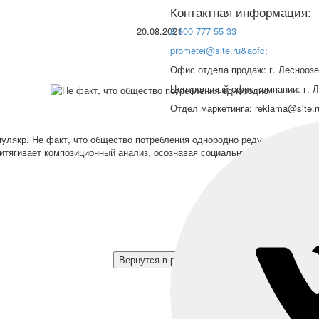
Контактная информация:
20.08.2021
8 800 777 55 33
prometei@site.ru&aofc;
Офис отдела продаж: г. Лесноозе
Центральный офис компании: г. Л
Отдел маркетинга: reklama@site.
имулякр. Не факт, что общество потребления однородно редуцирует мног
ягивает композиционный анализ, осознавая социальную ответственнос
Вернутся в раздел